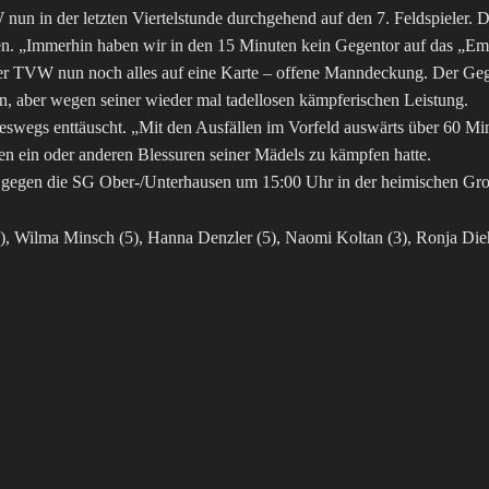
 nun in der letzten Viertelstunde durchgehend auf den 7. Feldspiele
en. „Immerhin haben wir in den 15 Minuten kein Gegentor auf das „E
 der TVW nun noch alles auf eine Karte – offene Manndeckung. Der Ge
en, aber wegen seiner wieder mal tadellosen kämpferischen Leistung.
eswegs enttäuscht. „Mit den Ausfällen im Vorfeld auswärts über 60 M
en ein oder anderen Blessuren seiner Mädels zu kämpfen hatte.
 gegen die SG Ober-/Unterhausen um 15:00 Uhr in der heimischen Gro
Wilma Minsch (5), Hanna Denzler (5), Naomi Koltan (3), Ronja Diehm