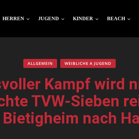
HERREN
JUGEND
KINDER
BEACH
ALLGEMEIN
WEIBLICHE A JUGEND
oller Kampf wird n
hte TVW-Sieben re
 Bietigheim nach H