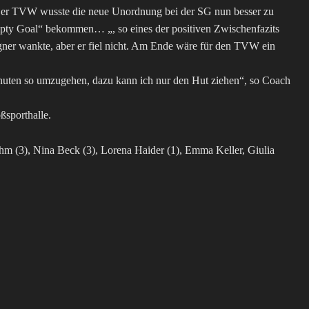
r. Der TVW wusste die neue Unordnung bei der SG nun besser zu
mpty Goal“ bekommen… „, so eines der positiven Zwischenfazits
gner wankte, aber er fiel nicht. Am Ende wäre für den TVW ein
inuten so umzugehen, dazu kann ich nur den Hut ziehen“, so Coach
ßsporthalle.
 (3), Nina Beck (3), Lorena Haider (1), Emma Keller, Giulia