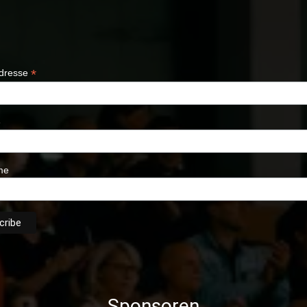
*
Adresse
e
me
Sponsoren