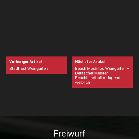
Vorheriger Artikel
Nächster Artikel
Stadtfest Weingarten
Beach Moskitos Weingarten –
Deutscher Meister
Beachhandball A-Jugend
weiblich
Freiwurf