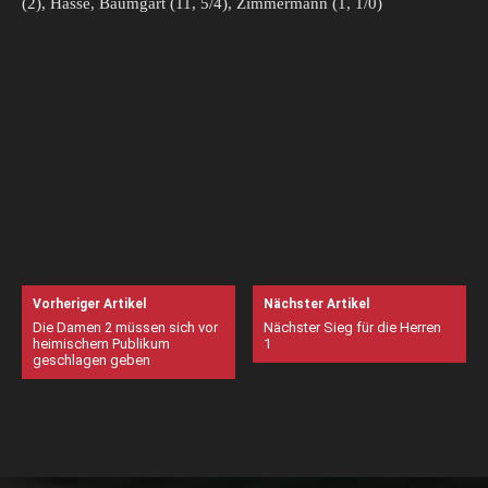
(2), Hasse, Baumgart (11, 5/4), Zimmermann (1, 1/0)
Vorheriger Artikel
Nächster Artikel
Die Damen 2 müssen sich vor
Nächster Sieg für die Herren
heimischem Publikum
1
geschlagen geben