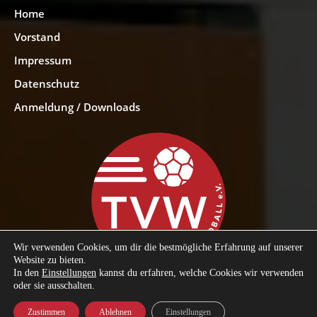
Home
Vorstand
Impressum
Datenschutz
Anmeldung / Downloads
Wir verwenden Cookies, um dir die bestmögliche Erfahrung auf unserer
Website zu bieten.
In den
Einstellungen
kannst du erfahren, welche Cookies wir verwenden
oder sie ausschalten.
Zustimmen
Ablehnen
Einstellungen
© 2023 TV Weingarten Handball e.V.