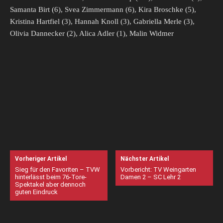
Samanta Birt (6), Svea Zimmermann (6), Kira Broschke (5),
Kristina Hartfiel (3), Hannah Knoll (3), Gabriella Merle (3),
Olivia Dannecker (2), Alica Adler (1), Malin Widmer
Vorheriger Artikel
Nächster Artikel
Sieg für den Favoriten – TVW
Vorbericht: TV Weingarten
hinterlässt beim 76-Tore-
Damen 2 – SC Lehr 2
Spektakel aber dennoch
guten Eindruck