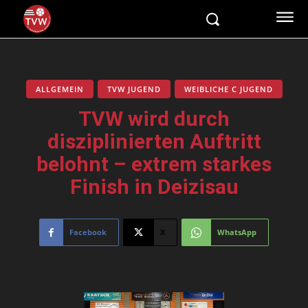
ALLGEMEIN
TVW JUGEND
WEIBLICHE C JUGEND
TVW wird durch
disziplinierten Auftritt
belohnt – extrem starkes
Finish in Deizisau
Facebook
X
WhatsApp