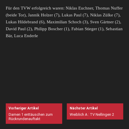
Für den TVW erfolgreich waren: Niklas Euchner, Thomas Nuffer
(beide Tor), Jannik Holzer (7), Lukas Paul (7), Niklas Zülke (7),
Lukas Hildebrand (6), Maximilian Schoch (3), Sven Gärtner (2),
David Paul (2), Philipp Boscher (1), Fabian Stieger (1), Sebastian
Bär, Luca Enderle
Vorheriger Artikel
Nächster Artikel
Damen 1 enttäuschen zum
Weiblich A : TV Nellingen 2
Rückrundenauftakt