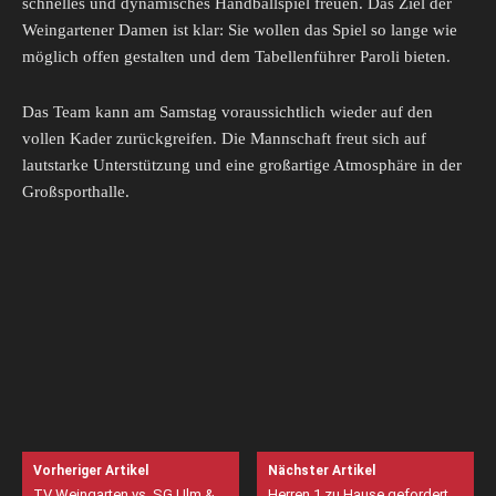
schnelles und dynamisches Handballspiel freuen. Das Ziel der
Weingartener Damen ist klar: Sie wollen das Spiel so lange wie
möglich offen gestalten und dem Tabellenführer Paroli bieten.
Das Team kann am Samstag voraussichtlich wieder auf den
vollen Kader zurückgreifen. Die Mannschaft freut sich auf
lautstarke Unterstützung und eine großartige Atmosphäre in der
Großsporthalle.
Vorheriger Artikel
Nächster Artikel
TV Weingarten vs. SG Ulm &
Herren 1 zu Hause gefordert