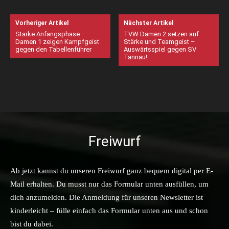
Vorheriger Artikel
Nächster Artikel
Starke Anfangsphase –
TVW Damen 2 setzen auf
Damen 1 zeigen Kampfgeist
Stärke und Teamgeist –
gegen den Tabellenführer
Auswärtsspiel gegen SV
Tannau!
Freiwurf
Ab jetzt kannst du unseren Freiwurf ganz bequem digital per E-
Mail erhalten. Du musst nur das Formular unten ausfüllen, um
dich anzumelden. Die Anmeldung für unseren Newsletter ist
kinderleicht – fülle einfach das Formular unten aus und schon
bist du dabei.