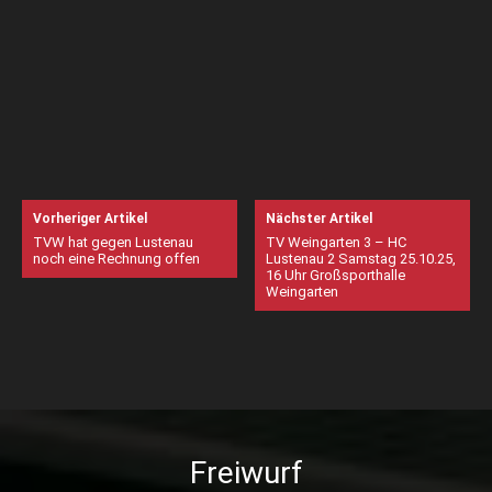
Vorheriger Artikel
Nächster Artikel
TVW hat gegen Lustenau
TV Weingarten 3 – HC
noch eine Rechnung offen
Lustenau 2 Samstag 25.10.25,
16 Uhr Großsporthalle
Weingarten
Freiwurf