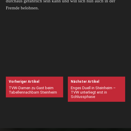
durchaus gefährlich sein kann und will sich nun auch in der
Fremde belohnen.
Vorheriger Artikel
Nächster Artikel
TVW-Damen zu Gast beim
Enges Duell in Steinheim –
Tabellennachbarn Steinheim
TVW unterliegt erst in
Schlussphase