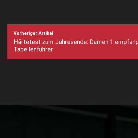
Vorheriger Artikel
Härtetest zum Jahresende: Damen 1 empfan
Tabellenführer