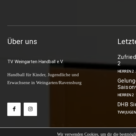
Über uns
Letzt
Zufrie
TV Weingarten Handball e.V.
2
HERREN 2
Handball für Kinder, Jugendliche und
Gelunge
Erwachsene in Weingarten/Ravensburg
Saison
HERREN 2
DHB Si
TVW JUGE
Wir verwenden Cookies, um dir die bestmögli