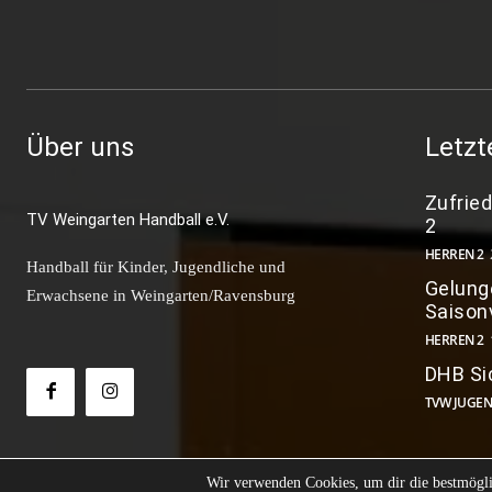
Über uns
Letzt
Zufrie
TV Weingarten Handball e.V.
2
HERREN 2
Handball für Kinder, Jugendliche und
Gelunge
Erwachsene in Weingarten/Ravensburg
Saison
HERREN 2
DHB Si
TVW JUGE
Wir verwenden Cookies, um dir die bestmögli