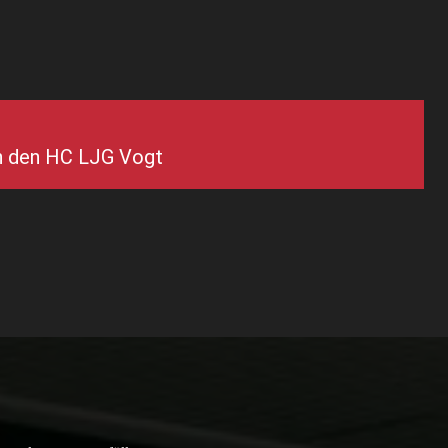
n den HC LJG Vogt