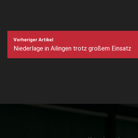
Vorheriger Artikel
Niederlage in Ailingen trotz großem Einsatz